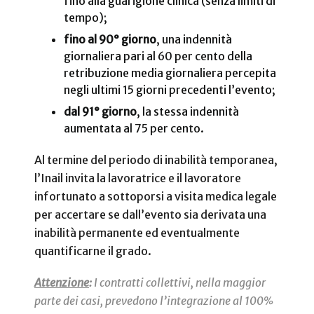
fino alla guarigione clinica (senza limiti di
tempo);
fino al 90° giorno
, una indennità
giornaliera pari al 60 per cento della
retribuzione media giornaliera percepita
negli ultimi 15 giorni precedenti l’evento;
dal 91° giorno
, la stessa indennità
aumentata al 75 per cento.
Al termine del periodo di inabilità temporanea,
l’Inail invita la lavoratrice e il lavoratore
infortunato a sottoporsi a visita medica legale
per accertare se dall’evento sia derivata una
inabilità permanente ed eventualmente
quantificarne il grado.
Attenzione
:
I contratti collettivi, nella maggior
parte dei casi, prevedono l’integrazione al 100%