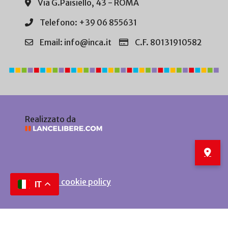
Via G.Paisiello, 43 - ROMA
Telefono: +39 06 855631
Email: info@inca.it
C.F. 80131910582
Realizzato da
Privacy e cookie policy
IT