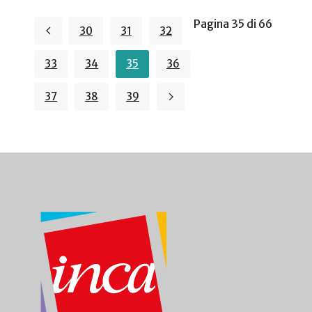
Pagina 35 di 66
30
31
32
33
34
35
36
37
38
39