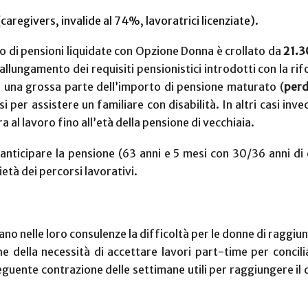
regivers, invalide al 74%, lavoratrici licenziate).
ero di pensioni liquidate con Opzione Donna è crollato da
21.3
’allungamento dei requisiti pensionistici introdotti con la ri
ad una grossa parte dell’importo di pensione maturato (
perd
i per assistere un familiare con disabilità. In altri casi in
 al lavoro fino all’età della pensione di vecchiaia.
anticipare la pensione (63 anni e 5 mesi con 30/36 anni di
ietà dei percorsi lavorativi.
ano nelle loro consulenze la difficoltà per le donne di raggiung
e della necessità di accettare lavori part-time per conciliar
uente contrazione delle settimane utili per raggiungere il d