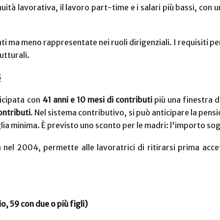
uità lavorativa, il lavoro part-time e i salari più bassi, con 
ti ma meno rappresentate nei ruoli dirigenziali. I requisiti pen
tturali.
5
icipata con
41 anni e 10 mesi di contributi
più una finestra d
ontributi
. Nel sistema contributivo, si può anticipare la pens
 minima. È previsto uno sconto per le madri: l'importo soglia
 nel 2004, permette alle lavoratrici di ritirarsi prima ac
io, 59 con due o più figli)