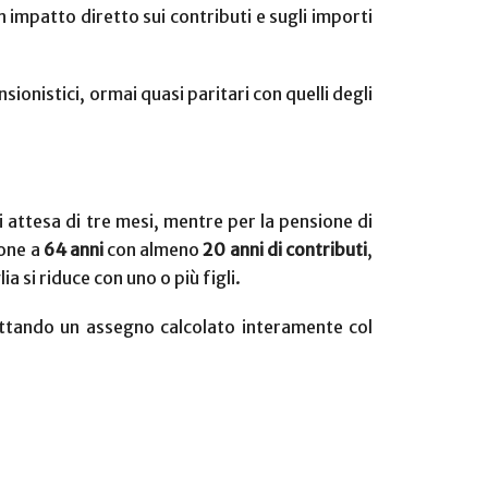
un impatto diretto sui contributi e sugli importi
sionistici, ormai quasi paritari con quelli degli
i attesa di tre mesi, mentre per la pensione di
ione a
64 anni
con almeno
20 anni di contributi
,
 si riduce con uno o più figli.
cettando un assegno calcolato interamente col