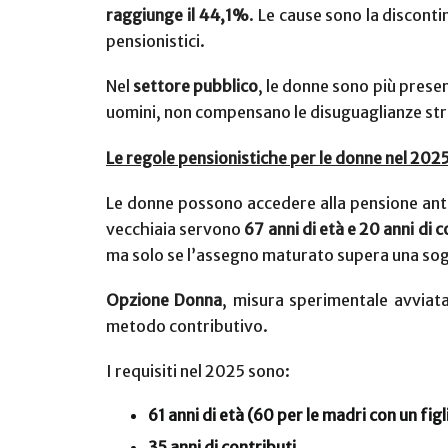
raggiunge il 44,1%
. Le cause sono la discontin
pensionistici.
Nel
settore pubblico
, le donne sono più presen
uomini, non compensano le disuguaglianze stru
Le regole pensionistiche per le donne nel 202
Le donne possono accedere alla pensione ant
vecchiaia servono
67 anni di età e 20 anni di c
ma solo se l’assegno maturato supera una soglia
Opzione Donna
, misura sperimentale avviata
metodo contributivo.
I requisiti nel 2025 sono:
61 anni di età (60 per le madri con un figl
35 anni di contributi