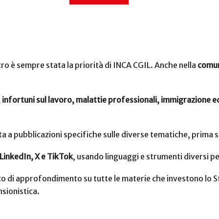
A
tro è sempre stata la priorità di INCA CGIL. Anche nella
comun
 infortuni sul lavoro, malattie professionali, immigrazione 
ta a pubblicazioni specifiche sulle diverse tematiche, prima 
LinkedIn, X e TikTok
, usando linguaggi e strumenti diversi per
co di approfondimento su tutte le materie che investono lo Sta
sionistica.