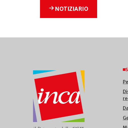
NOTIZIARIO
S
Pe
Di
re
Da
Ge
Ma