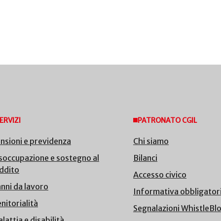
ERVIZI
PATRONATO CGIL
nsioni e previdenza
Chi siamo
soccupazione e sostegno al
Bilanci
ddito
Accesso civico
nni da lavoro
Informativa obbligator
nitorialità
Segnalazioni WhistleBl
lattia e disabilità