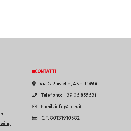
CONTATTI
Via G.Paisiello, 43 - ROMA
Telefono: +39 06 855631
Email: info@inca.it
ia
C.F. 80131910582
owing