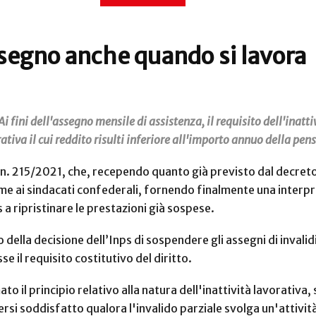
’assegno anche quando si lavora
 Ai fini dell'assegno mensile di assistenza, il requisito dell'inat
tiva il cui reddito risulti inferiore all'importo annuo della pen
e n. 215/2021, che, recependo quanto già previsto dal decreto
ieme ai sindacati confederali, fornendo finalmente una inter
 a ripristinare le prestazioni già sospese.
 della decisione dell’Inps di sospendere gli assegni di invalidi
e il requisito costitutivo del diritto.
 il principio relativo alla natura dell'inattività lavorativa, 
si soddisfatto qualora l'invalido parziale svolga un'attività la