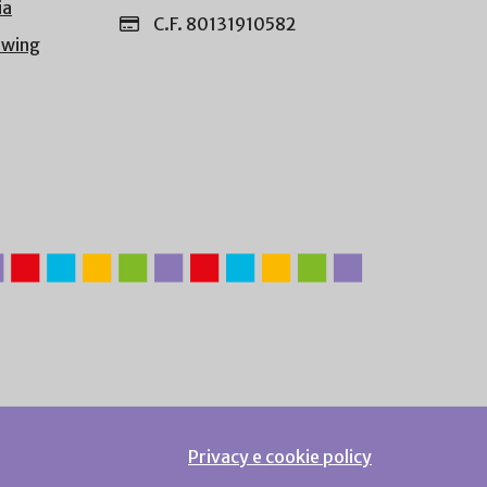
ia
C.F. 80131910582
owing
Privacy e cookie policy