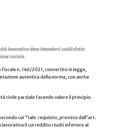
tività lavorativa deve intendersi soddisfatto
sione sociale.
 fiscale n. 146/2021, convertito in legge,
pretazione autentica della norma, con anche
tà civile parziale facendo valere il principio
secondo cui "tale requisito, previsto dall'art.
vorativa il cui reddito risulti inferiore al