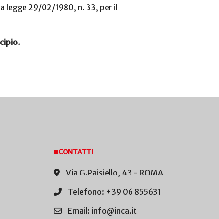
la legge 29/02/1980, n. 33, per il
cipio.
CONTATTI
Via G.Paisiello, 43 - ROMA
Telefono: +39 06 855631
Email: info@inca.it