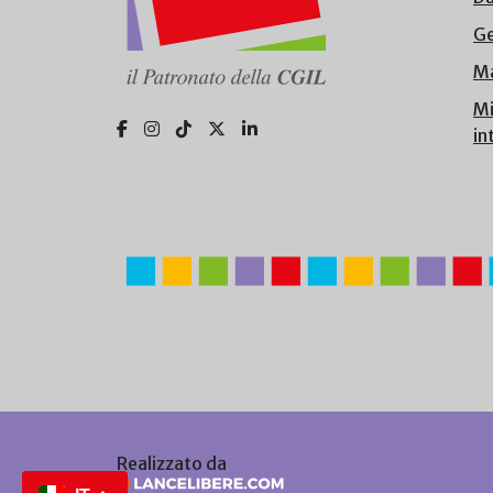
Ge
Ma
Mi
in
Realizzato da