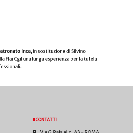
Patronato Inca,
in sostituzione di Silvino
a Flai Cgil una lunga esperienza per la tutela
rofessionali.
CONTATTI
Via G.Paisiello, 43 - ROMA