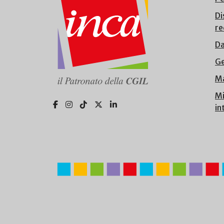
Di
re
Da
Ge
Ma
Mi
in