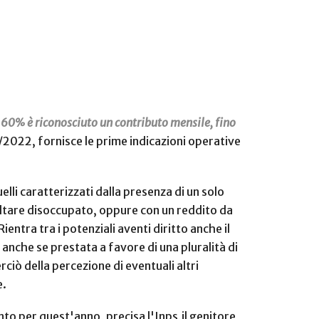
l 60% è riconosciuto un contributo mensile, fino
39/2022, fornisce le prime indicazioni operative
lli caratterizzati dalla presenza di un solo
isultare disoccupato, oppure con un reddito da
tra tra i potenziali aventi diritto anche il
 anche se prestata a favore di una pluralità di
ciò della percezione di eventuali altri
e.
nto per quest'anno, precisa l'Inps,il genitore