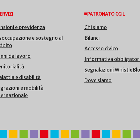
ERVIZI
PATRONATO CGIL
nsioni e previdenza
Chi siamo
soccupazione e sostegno al
Bilanci
ddito
Accesso civico
nni da lavoro
Informativa obbligator
nitorialità
Segnalazioni WhistleBl
lattia e disabilità
Dove siamo
grazioni e mobilità
ternazionale