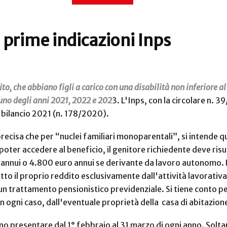
: prime indicazioni Inps
o, che abbiano figli a carico con una disabilità non inferiore a
cuno degli anni 2021, 2022 e 202
3. L'Inps, con la circolare n. 
i bilancio 2021 (n. 178/2020).
recisa che per “nuclei familiari monoparentali”, si intende que
er poter accedere al beneficio, il genitore richiedente deve r
nnui o 4.800 euro annui se derivante da lavoro autonomo. Rien
to il proprio reddito esclusivamente dall'attività lavorativa
un trattamento pensionistico previdenziale. Si tiene conto per
in ogni caso, dall'eventuale proprietà della casa di abitazion
ono presentare dal 1° febbraio al 31 marzo di ogni anno. Solta