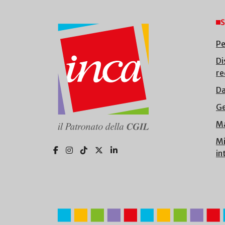
S
Pe
Di
re
Da
Ge
Ma
Mi
in