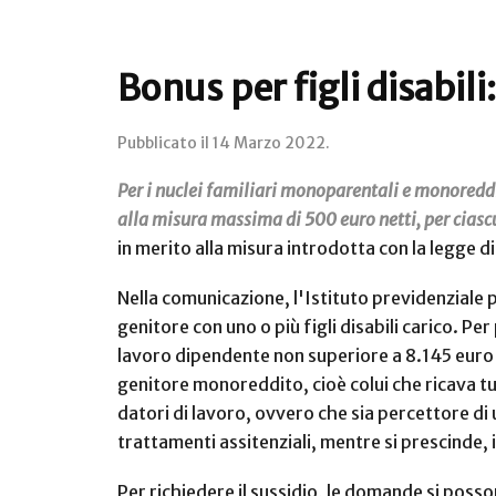
Bonus per figli disabili
Pubblicato il
14 Marzo 2022
.
Per i nuclei familiari monoparentali e monoreddit
alla misura massima di 500 euro netti, per cias
in merito alla misura introdotta con la legge d
Nella comunicazione, l'Istituto previdenziale p
genitore con uno o più figli disabili carico. P
lavoro dipendente non superiore a 8.145 euro a
genitore monoreddito, cioè colui che ricava tut
datori di lavoro, ovvero che sia percettore di 
trattamenti assitenziali, mentre si prescinde, 
Per richiedere il sussidio, le domande si poss