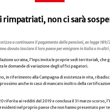
ni rimpatriati, non ci sarà sos
orizza a continuare il pagamento delle pensioni, ex legge 189/20
nno dovuto lasciare il loro paese per emigrare in Italia o in altri
lazione ucraina, l’Inps invita le proprie sedi territoriali, ch
za le domande di variazione degli uffici pagatori.
ano, in riferimento alla Campagna di esistenza in vita, ribadis
ossimo anche in caso di mancato inoltro della certificazione 
ferita ai redditi del 2019 e conclusa il 31 marzo scorso, l’Is
ini residenti nel proprio paese che non hanno presentato per 