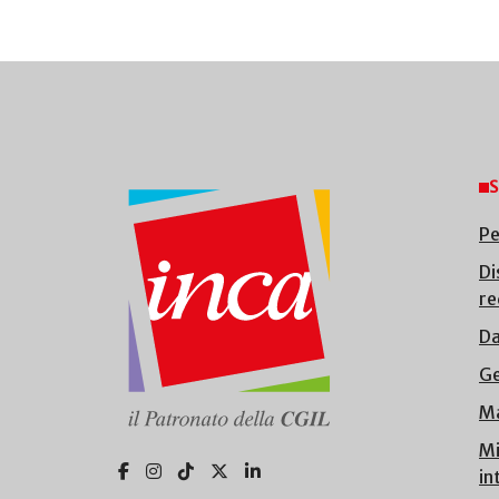
S
Pe
Di
re
Da
Ge
Ma
Mi
in