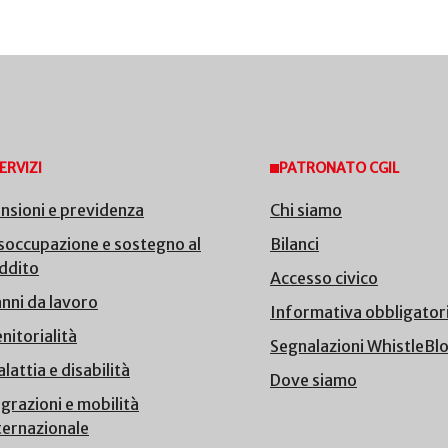
ERVIZI
PATRONATO CGIL
nsioni e previdenza
Chi siamo
soccupazione e sostegno al
Bilanci
ddito
Accesso civico
nni da lavoro
Informativa obbligator
nitorialità
Segnalazioni WhistleBl
lattia e disabilità
Dove siamo
grazioni e mobilità
ternazionale