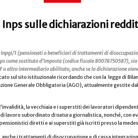
i Inps sulle dichiarazioni reddit
le Inpgi/1 (pensionati o beneficiari di trattamenti di disoccupaz
nps come sostituto d’imposta (codice fiscale 80078750587), sia 
o altro intermediario abilitato, anche se la dichiarazione vien
to sul sito istituzionale ricordando che con la legge di Bila
azione Generale Obbligatoria (AGO), attualmente gestite dall’
nvalidità, la vecchiaia e i superstiti dei lavoratori dipendenti i
to di lavoro subordinato di natura giornalistica, nonché, con ev
 pensionistici diretti e ai superstiti già iscritti presso la me
, anche i trattamenti di disoccupazione e di cassa integrazion