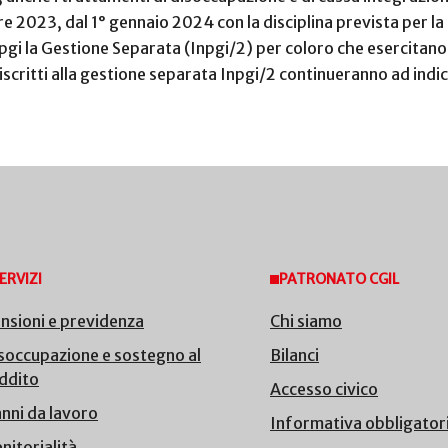
re 2023, dal 1° gennaio 2024 con la disciplina prevista per la 
pgi la Gestione Separata (Inpgi/2) per coloro che esercitano
ti iscritti alla gestione separata Inpgi/2 continueranno ad ind
ERVIZI
PATRONATO CGIL
nsioni e previdenza
Chi siamo
soccupazione e sostegno al
Bilanci
ddito
Accesso civico
nni da lavoro
Informativa obbligator
nitorialità