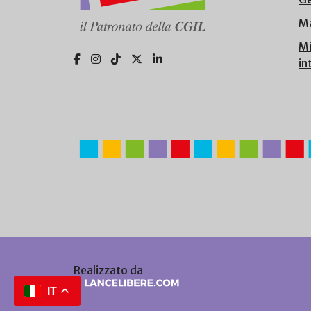
Ma
Mi
in
Realizzato da
IT