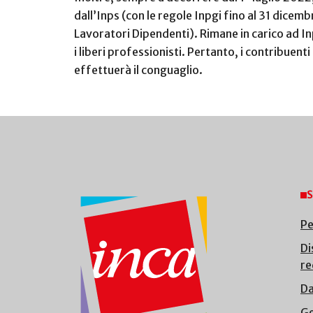
dall’Inps (con le regole Inpgi fino al 31 dicemb
Lavoratori Dipendenti). Rimane in carico ad In
i liberi professionisti. Pertanto, i contribuen
effettuerà il conguaglio.
S
Pe
Di
re
Da
Ge