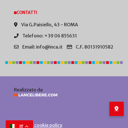
CONTATTI
Via G.Paisiello, 43 - ROMA
Telefono: +39 06 855631
Email: info@inca.it
C.F. 80131910582
Realizzato da
Privacy e cookie policy
IT