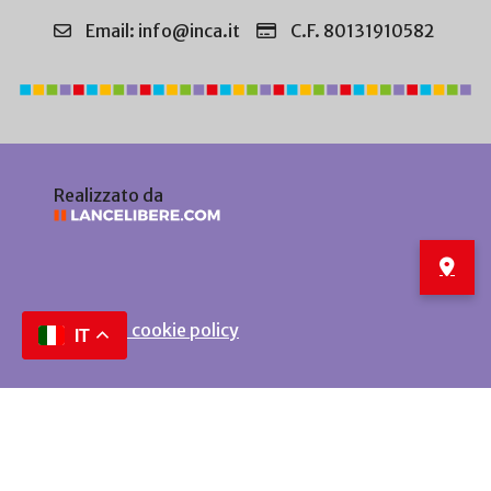
Email: info@inca.it
C.F. 80131910582
Realizzato da
Privacy e cookie policy
IT