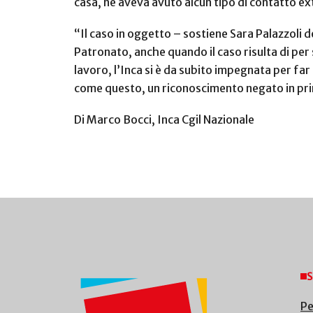
casa, né aveva avuto alcun tipo di contatto ex
“Il caso in oggetto – sostiene Sara Palazzoli d
Patronato, anche quando il caso risulta di per
lavoro, l’Inca si è da subito impegnata per fa
come questo, un riconoscimento negato in pr
Di Marco Bocci, Inca Cgil Nazionale
S
Pe