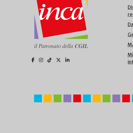
Di
re
Da
Ge
Ma
Mi
in