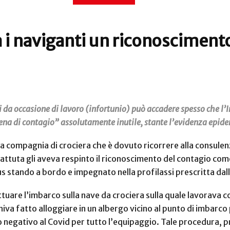
ra i naviganti un riconoscimen
da occasione di lavoro (infortunio) può accadere spesso che l’In
ena di contagio” assolutamente inutile, stante l’evidenza epidem
a compagnia di crociera che è dovuto ricorrere alla consule
a battuta gli aveva respinto il riconoscimento del contagio c
us stando a bordo e impegnato nella profilassi prescritta dal
ttuare l’imbarco sulla nave da crociera sulla quale lavorava 
iva fatto alloggiare in un albergo vicino al punto di imbarco p
negativo al Covid per tutto l’equipaggio. Tale procedura, pr