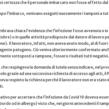
si certezza che il personale imbarcato non fosse affetto dal
o l’imbarco, venivano eseguiti nuovamente i tamponi a tutto
brava chiara l’evidenza che l’infezione fosse avvenuta o in 
tobre) o in quelle attività predisposte dal datore di lavoro p
ne). Il lavoratore, infatti, non aveva avuto modo, al di fuori
’agente patogeno. Ciò veniva ulteriormente confermato anche
amente sottoposti a tampone, fossero risultati tutti negativi.
, che respingeva la domanda di tutela senza indicare, nel pr
olo grazie ad una successiva richiesta di accesso agli atti, il
veva respinto la richiesta perché il lavoratore non era stato 
i.
rativo per accertare che l’infezione da Covid 19 doveva esse
ordo od in albergo) visto che, nei giorni antecedenti il tamp