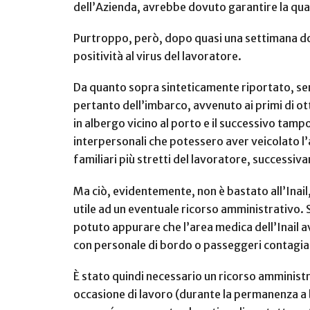
dell’Azienda, avrebbe dovuto garantire la qua
Purtroppo, però, dopo quasi una settimana dop
positività al virus del lavoratore.
Da quanto sopra sinteticamente riportato, sem
pertanto dell’imbarco, avvenuto ai primi di ot
in albergo vicino al porto e il successivo tampo
interpersonali che potessero aver veicolato l
familiari più stretti del lavoratore, successiv
Ma ciò, evidentemente, non è bastato all’Inail
utile ad un eventuale ricorso amministrativo. S
potuto appurare che l’area medica dell’Inail a
con personale di bordo o passeggeri contagiat
È stato quindi necessario un ricorso amminist
occasione di lavoro (durante la permanenza a b