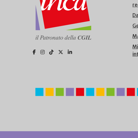
re
Da
Ge
Ma
Mi
in