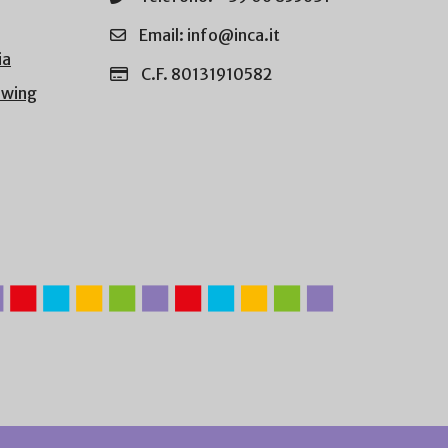
Email: info@inca.it
ia
C.F. 80131910582
owing