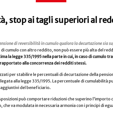
à, stop ai tagli superiori al re
pensione di reversibilità in cumulo qualora la decurtazione sia s
so di cumulo con altro reddito, non può essere più alta del red
tima la legge 335/1995 nella parte in cui, in caso di cumulo tra
 rapportato alla concorrenza dei redditi stessi.
zati per stabilire le percentuali di decurtazione della pensione
 allegata alla legge 335/1995. La percentuale di cumulabilità 
 aggiuntivi del beneficiario.
disposizioni può comportare riduzioni che superino l’importo 
o, che va modulata in necessaria armonia con i principi di egu