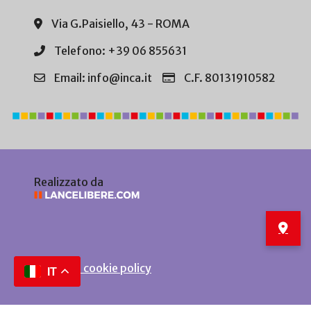
Via G.Paisiello, 43 - ROMA
Telefono: +39 06 855631
Email: info@inca.it
C.F. 80131910582
Realizzato da
Privacy e cookie policy
IT