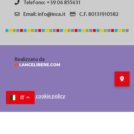
Telefono: +39 06 855631
Email: info@inca.it
C.F. 80131910582
Realizzato da
Privacy e cookie policy
IT