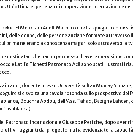
 Un’ottima esperienza di cooperazione internazionale nei c
Boubeker El Mouktadi Anolf Marocco che ha spiegato come si 
mbini, delle donne, delle persone anziane formate attraverso il
i cui prima ne erano a conoscenza magari solo attraverso la tv
due destinatari che hanno permesso di avere una visione comp
o e Latifa Tichetti Patronato Acli sono stati illustrati i risul
occo.
Azaitraoui, docente presso Università Sultan Moulay Slimane, 
A seguire si è svolta una tavola rotonda sulle prospettive d
sablanca, Bouchra Abdou, dell'Ass. Tahad, Bazighe Lahcen, d
on Casablanca).
 del Patronato Inca nazionale Giuseppe Peri che, dopo aver rin
 obiettivi raggiunti dal progetto ma ha evidenziato la capacità