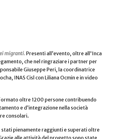
ei migranti.
Presenti all’evento, oltre all'Inca
egamento, che nel ringraziare i partner per
sponsabile Giuseppe Peri, la coordinatrice
cha, INAS Cisl con Liliana Ocmin e in video
a formato oltre 1200 persone contribuendo
entamento e d’integrazione nella società
ure consolari.
 stati pienamente raggiunti e superati oltre
 Grazie alle attività del progetto sono state