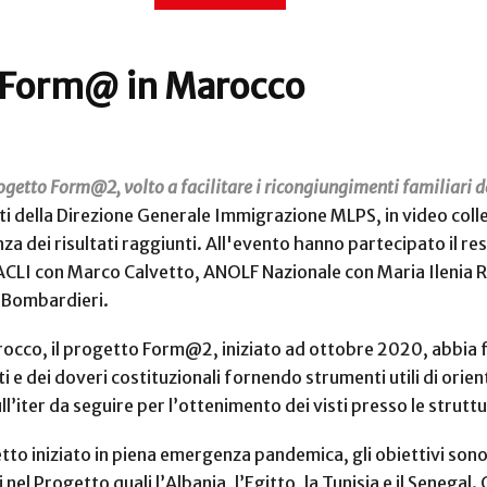
to Form@ in Marocco
rogetto Form@2, volto a facilitare i ricongiungimenti familiari d
etti della Direzione Generale Immigrazione MLPS, in video coll
a dei risultati raggiunti. All'evento hanno partecipato il re
 ACLI con Marco Calvetto, ANOLF Nazionale con Maria Ilenia Ro
o Bombardieri.
Marocco, il progetto Form@2, iniziato ad ottobre 2020, abbi
tti e dei doveri costituzionali fornendo strumenti utili di ori
ull’iter da seguire per l’ottenimento dei visti presso le strutt
tto iniziato in piena emergenza pandemica, gli obiettivi sono
 nel Progetto quali l’Albania, l’Egitto, la Tunisia e il Senegal.