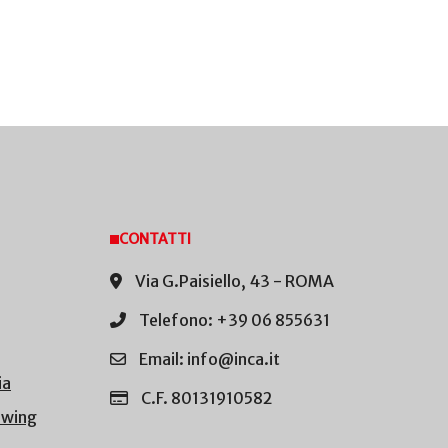
CONTATTI
Via G.Paisiello, 43 - ROMA
Telefono: +39 06 855631
Email: info@inca.it
ia
C.F. 80131910582
owing