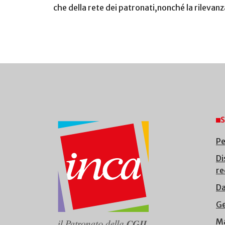
che della rete dei patronati,nonché la rilevanza
S
Pe
Di
re
Da
Ge
Ma