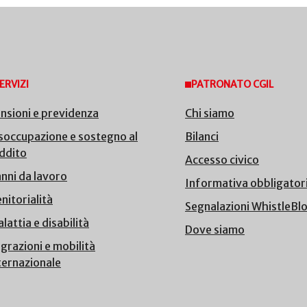
ERVIZI
PATRONATO CGIL
nsioni e previdenza
Chi siamo
soccupazione e sostegno al
Bilanci
ddito
Accesso civico
nni da lavoro
Informativa obbligator
nitorialità
Segnalazioni WhistleBl
lattia e disabilità
Dove siamo
grazioni e mobilità
ternazionale