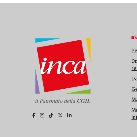
S
Pe
Di
re
Da
Ge
Ma
Mi
in