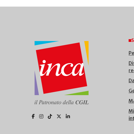
S
Pe
Di
re
Da
Ge
Ma
Mi
in