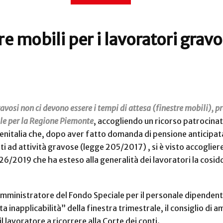
re mobili per i lavoratori gravo
vosi non ci devono essere i tempi di attesa (finestre mobili), pre
nale per la Regione Piemonte
, accogliendo un ricorso patrocinat
 Trenitalia che, dopo aver fatto domanda di pensione anticipat
ti ad attività gravose (legge 205/2017) , si è visto accoglier
e 26/2019 che ha esteso alla generalità dei lavoratori la cosid
mministratore del Fondo Speciale per il personale dipendent
ta inapplicabilità” della finestra trimestrale, il consiglio di
l lavoratore a ricorrere alla Corte dei conti.