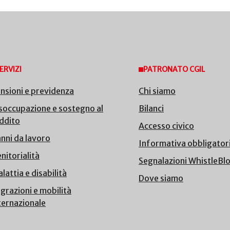
ERVIZI
PATRONATO CGIL
nsioni e previdenza
Chi siamo
soccupazione e sostegno al
Bilanci
ddito
Accesso civico
nni da lavoro
Informativa obbligator
nitorialità
Segnalazioni WhistleBl
lattia e disabilità
Dove siamo
grazioni e mobilità
ternazionale