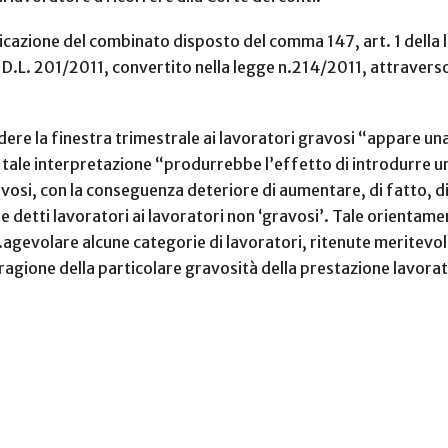
plicazione del combinato disposto del comma 147, art. 1 dell
 D.L. 201/2011, convertito nella legge n.214/2011, attraverso 
ndere la finestra trimestrale ai lavoratori gravosi “appare u
 tale interpretazione “produrrebbe l’effetto di introdurre un
vosi, con la conseguenza deteriore di aumentare, di fatto, di 
e detti lavoratori ai lavoratori non ‘gravosi’. Tale orientamen
agevolare alcune categorie di lavoratori, ritenute meritevoli 
 ragione della particolare gravosità della prestazione lavorat