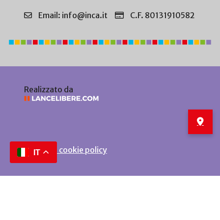
Email: info@inca.it
C.F. 80131910582
Realizzato da
Privacy e cookie policy
IT