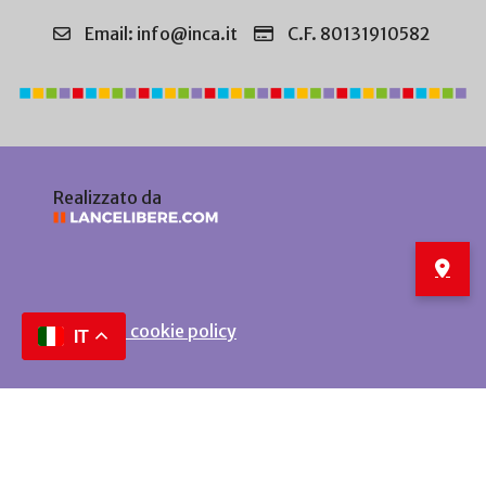
Email: info@inca.it
C.F. 80131910582
Realizzato da
Privacy e cookie policy
IT