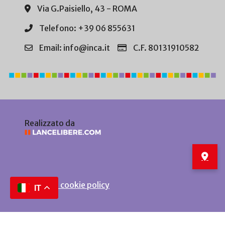
Via G.Paisiello, 43 - ROMA
Telefono: +39 06 855631
Email: info@inca.it
C.F. 80131910582
Realizzato da
Privacy e cookie policy
IT