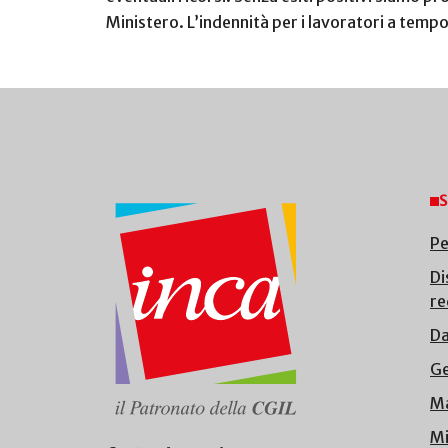
Ministero. L’indennità per i lavoratori a tempo
S
Pe
Di
re
Da
Ge
Ma
Mi