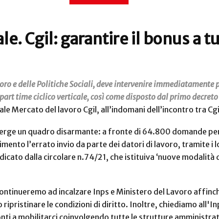
le. Cgil: garantire il bonus a tu
oro e delle Politiche Sociali, deve intervenire immediatamente p
 part time ciclico verticale, così come disposto dal primo decret
e Mercato del lavoro Cgil, all’indomani dell’incontro tra Cgil, 
emerge un quadro disarmante: a fronte di 64.800 domande per
imento l’errato invio da parte dei datori di lavoro, tramite i l
cato dalla circolare n.74/21, che istituiva ‘nuove modalità d
continueremo ad incalzare Inps e Ministero del Lavoro affinché
ipristinare le condizioni di diritto. Inoltre, chiediamo all'In
ronti a mobilitarci coinvolgendo tutte le strutture amministra