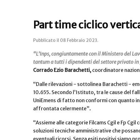
Part time ciclico vertica
Pubblicato il
08 Febbraio 2023
.
“L’Inps, congiuntamente con il Ministero del Lav
tantum a tutti i dipendenti del settore privato in
Corrado Ezio Barachetti,
coordinatore nazional
“Dalle rilevazioni - sottolinea Barachetti - 
10.655. Secondo l’Istituto, tra le cause del fall
UniEmens di fatto non conformi con quanto indi
affrontata celermente”.
“Assieme alle categorie Filcams Cgil e Fp Cgil 
soluzioni tecniche amministrative che possano r
eventuali ricorsi. Senza esiti positivi siamo p