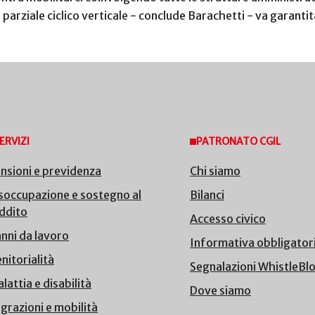
 parziale ciclico verticale - conclude Barachetti - va garantit
ERVIZI
PATRONATO CGIL
nsioni e previdenza
Chi siamo
soccupazione e sostegno al
Bilanci
ddito
Accesso civico
nni da lavoro
Informativa obbligator
nitorialità
Segnalazioni WhistleBl
lattia e disabilità
Dove siamo
grazioni e mobilità