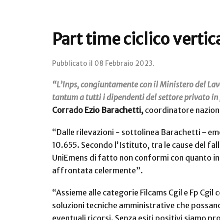
Part time ciclico vertica
Pubblicato il
08 Febbraio 2023
.
“L’Inps, congiuntamente con il Ministero del Lav
tantum a tutti i dipendenti del settore privato in
Corrado Ezio Barachetti,
coordinatore nazional
“Dalle rilevazioni - sottolinea Barachetti - 
10.655. Secondo l’Istituto, tra le cause del fall
UniEmens di fatto non conformi con quanto indi
affrontata celermente”.
“Assieme alle categorie Filcams Cgil e Fp Cgil 
soluzioni tecniche amministrative che possano r
eventuali ricorsi. Senza esiti positivi siamo p