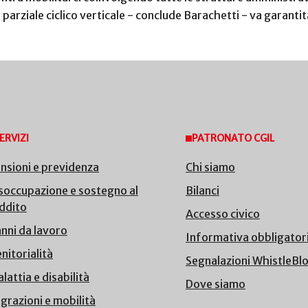
 parziale ciclico verticale - conclude Barachetti - va garantit
ERVIZI
PATRONATO CGIL
nsioni e previdenza
Chi siamo
soccupazione e sostegno al
Bilanci
ddito
Accesso civico
nni da lavoro
Informativa obbligator
nitorialità
Segnalazioni WhistleBl
lattia e disabilità
Dove siamo
grazioni e mobilità