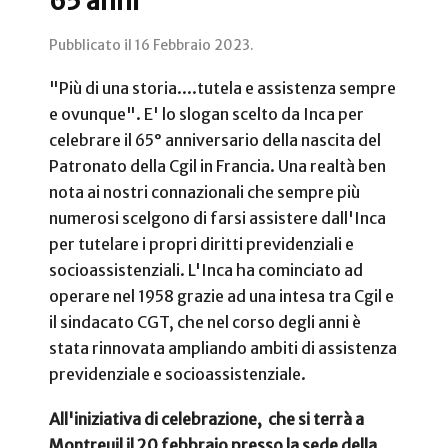
65 anni
Pubblicato il
16 Febbraio 2023
.
"Più di una storia....tutela e assistenza sempre
e ovunque". E' lo slogan scelto da Inca per
celebrare il 65° anniversario della nascita del
Patronato della Cgil in Francia. Una realtà ben
nota ai nostri connazionali che sempre più
numerosi scelgono di farsi assistere dall'Inca
per tutelare i propri diritti previdenziali e
socioassistenziali. L'Inca ha cominciato ad
operare nel 1958 grazie ad una intesa tra Cgil e
il sindacato CGT, che nel corso degli anni è
stata rinnovata ampliando ambiti di assistenza
previdenziale e socioassistenziale.
All'iniziativa di celebrazione, che si terrà a
Montreuil il 20 febbraio presso la sede della