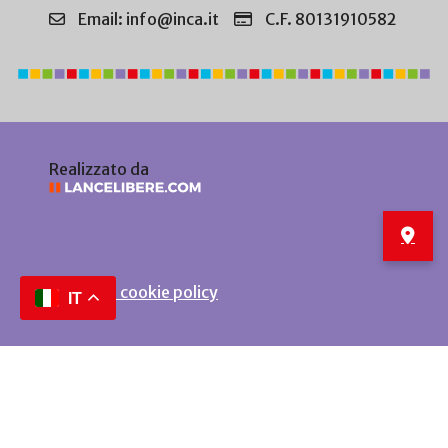
Email: info@inca.it
C.F. 80131910582
Realizzato da
Privacy e cookie policy
IT