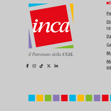
S
Pe
Di
re
Da
Ge
Ma
Mi
in