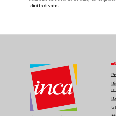
il diritto di voto.
S
Pe
Di
re
Da
Ge