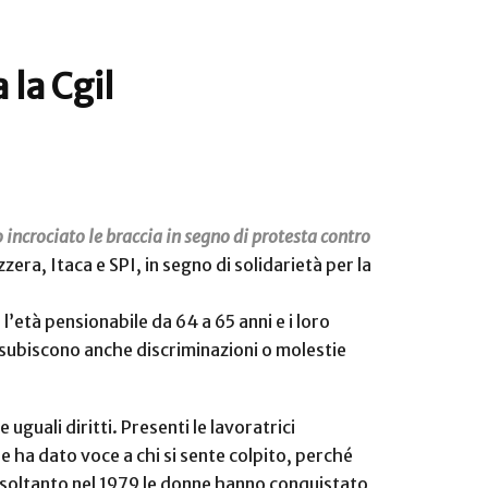
 la Cgil
 incrociato le braccia in segno di protesta contro
era, Itaca e SPI, in segno di solidarietà per la
’età pensionabile da 64 a 65 anni e i loro
ne subiscono anche discriminazioni o molestie
uguali diritti. Presenti le lavoratrici
e ha dato voce a chi si sente colpito, perché
a soltanto nel 1979 le donne hanno conquistato