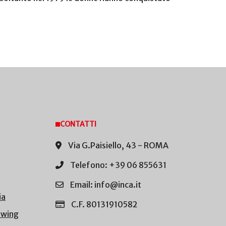
CONTATTI
Via G.Paisiello, 43 - ROMA
Telefono: +39 06 855631
Email: info@inca.it
ia
C.F. 80131910582
owing