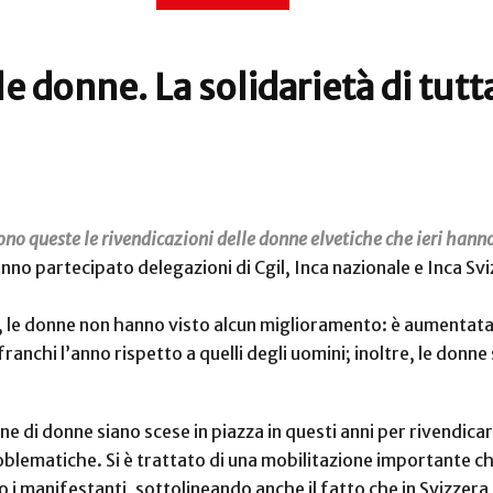
e donne. La solidarietà di tutta
ono queste le rivendicazioni delle donne elvetiche che ieri hanno
no partecipato delegazioni di Cgil, Inca nazionale e Inca Svizz
, le donne non hanno visto alcun miglioramento: è aumentata l
 franchi l’anno rispetto a quelli degli uomini; inoltre, le don
 di donne siano scese in piazza in questi anni per rivendicare 
oblematiche. Si è trattato di una mobilitazione importante ch
 i manifestanti, sottolineando anche il fatto che in Svizzer