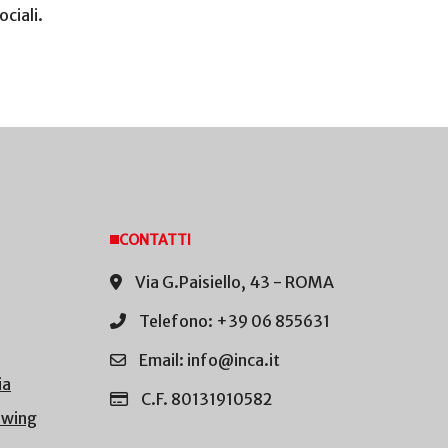
ociali.
CONTATTI
Via G.Paisiello, 43 - ROMA
Telefono: +39 06 855631
Email: info@inca.it
ia
C.F. 80131910582
owing