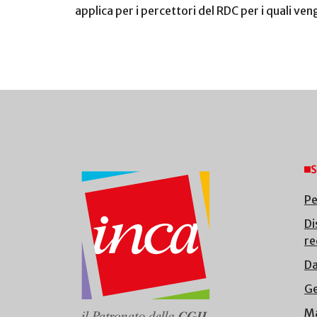
applica per i percettori del RDC per i quali ven
S
Pe
Di
re
Da
Ge
Ma