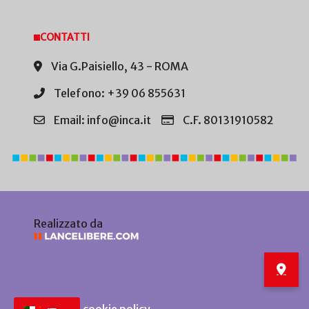
CONTATTI
Via G.Paisiello, 43 - ROMA
Telefono: +39 06 855631
Email: info@inca.it
C.F. 80131910582
Realizzato da
Privacy e cookie policy