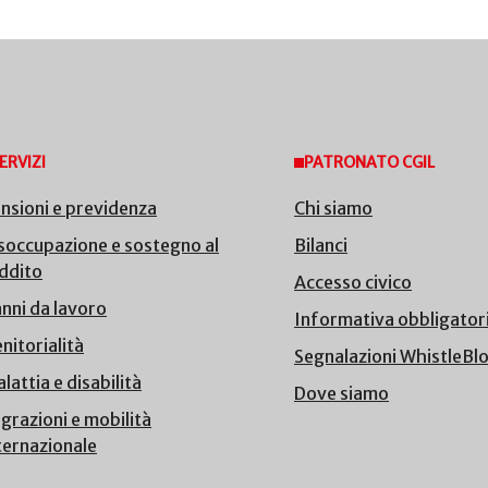
ERVIZI
PATRONATO CGIL
nsioni e previdenza
Chi siamo
soccupazione e sostegno al
Bilanci
ddito
Accesso civico
nni da lavoro
Informativa obbligator
nitorialità
Segnalazioni WhistleBl
lattia e disabilità
Dove siamo
grazioni e mobilità
ternazionale