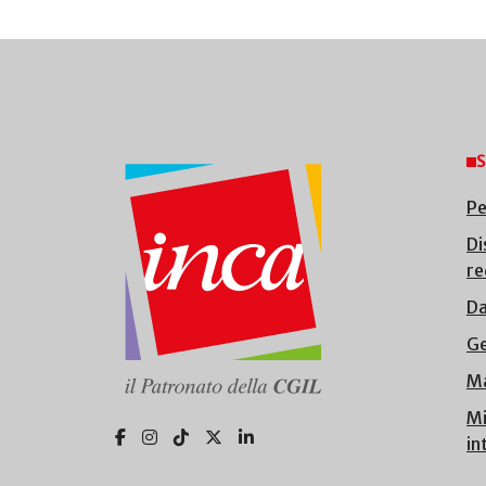
S
Pe
Di
re
Da
Ge
Ma
Mi
in