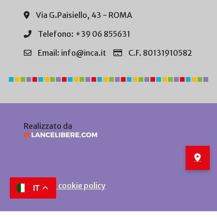
Via G.Paisiello, 43 - ROMA
Telefono: +39 06 855631
Email: info@inca.it
C.F. 80131910582
Realizzato da
Privacy e cookie policy
IT