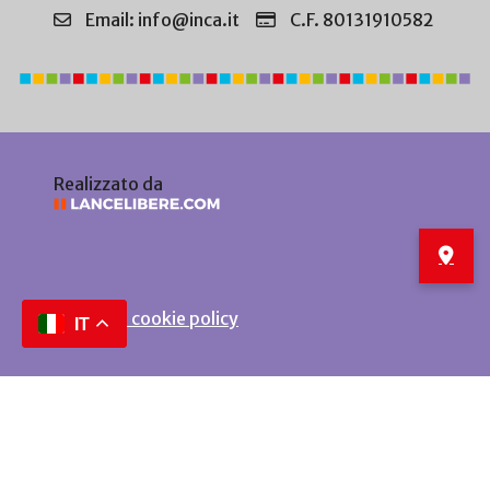
Email: info@inca.it
C.F. 80131910582
Realizzato da
Privacy e cookie policy
IT