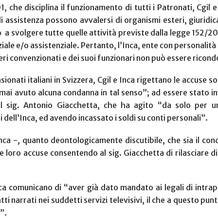
, che disciplina il funzionamento di tutti i Patronati, Cgil
 e di assistenza possono avvalersi di organismi esteri, giurid
o
a svolgere tutte quelle attività previste dalla legge 152/200
nziale e/o assistenziale. Pertanto, l’Inca, ente con personalità 
steri convenzionati e dei suoi funzionari non può essere rico
sionati italiani in Svizzera, Cgil e Inca rigettano le accuse
a mai avuto alcuna condanna in tal senso”; ad essere stato in
il sig. Antonio Giacchetta, che ha agito “da solo per u
 dell’Inca, ed avendo incassato i soldi su conti personali”.
nca -, quanto deontologicamente discutibile, che sia il co
 le loro accuse consentendo al sig. Giacchetta di rilasciare 
ca comunicano di “aver già dato mandato ai legali di intrapr
ui fatti narrati nei suddetti servizi televisivi, il che a questo
”.