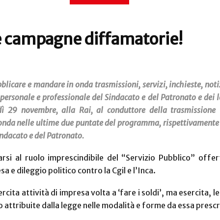
 le campagne diffamatorie!
licare e mandare in onda trasmissioni, servizi, inchieste, notiz
 personale e professionale del Sindacato e del Patronato e dei lo
 29 novembre, alla Rai, al conduttore della trasmissione “
n onda nelle ultime due puntate del programma, rispettivamente l
indacato e del Patronato.
arsi al ruolo imprescindibile del “Servizio Pubblico” offer
 e dileggio politico contro la Cgil e l’Inca.
rcita attività di impresa volta a ‘fare i soldi’, ma esercita,
so attribuite dalla legge nelle modalità e forme da essa prescr