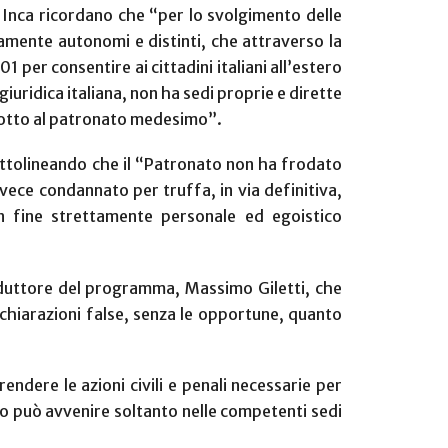
 e Inca ricordano che “per lo svolgimento delle
icamente autonomi e distinti, che attraverso la
1 per consentire ai cittadini italiani all’estero
giuridica italiana, non ha sedi proprie e dirette
ndotto al patronato medesimo”.
 sottolineando che il “Patronato non ha frodato
vece condannato per truffa, in via definitiva,
n fine strettamente personale ed egoistico
nduttore del programma, Massimo Giletti, che
dichiarazioni false, senza le opportune, quanto
endere le azioni civili e penali necessarie per
 punto può avvenire soltanto nelle competenti sedi