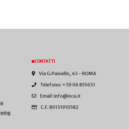
CONTATTI
Via G.Paisiello, 43 - ROMA
Telefono: +39 06 855631
Email: info@inca.it
ia
C.F. 80131910582
owing