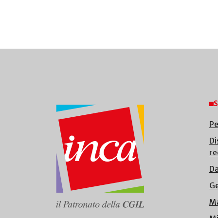
S
Pe
Di
re
Da
Ge
Ma