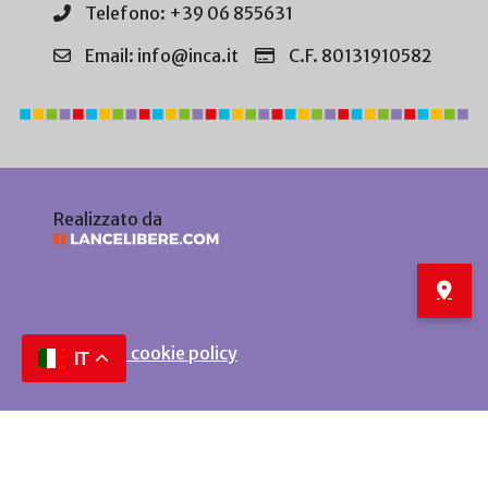
Telefono: +39 06 855631
Email: info@inca.it
C.F. 80131910582
Realizzato da
Privacy e cookie policy
IT