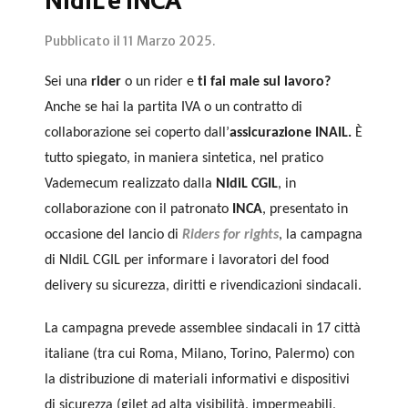
NIdIL e INCA
Pubblicato il
11 Marzo 2025
.
Sei una
rider
o un rider e
ti fai male sul lavoro?
Anche se hai la partita IVA o un contratto di
collaborazione sei coperto dall’
assicurazione INAIL.
È
tutto spiegato, in maniera sintetica, nel pratico
Vademecum realizzato dalla
NIdiL CGIL
, in
collaborazione con il patronato
INCA
, presentato in
occasione del lancio di
Riders for rights
, la campagna
di NIdiL CGIL per informare i lavoratori del food
delivery su sicurezza, diritti e rivendicazioni sindacali.
La campagna prevede assemblee sindacali in 17 città
italiane (tra cui Roma, Milano, Torino, Palermo) con
la distribuzione di materiali informativi e dispositivi
di sicurezza (gilet ad alta visibilità, impermeabili,