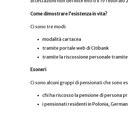
attestazioni non definite entro il 19 febbraio
Come dimostrare l’esistenza in vita?
Ci sono tre modi:
modalità cartacea
tramite portale web di Citibank
tramite la riscossione personale tramite
Esoneri
Ci sono alcuni gruppi di pensionati che sono es
chi ha riscosso la pensione di persona 
i pensionati residenti in Polonia, German