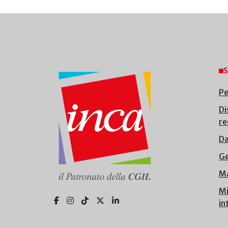
S
Pe
Di
re
Da
Ge
Ma
Mi
in