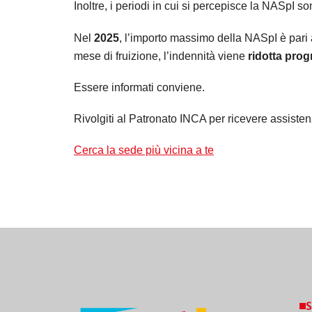
Inoltre, i periodi in cui si percepisce la NASpI so
Nel
2025
, l’importo massimo della NASpI è pari
mese di fruizione, l’indennità viene
ridotta pro
Essere informati conviene.
Rivolgiti al Patronato INCA per ricevere assist
Cerca la sede più vicina a te
S