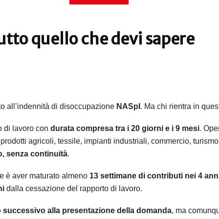
utto quello che devi sapere
to all’indennità di disoccupazione
NASpI
. Ma chi rientra in que
o di lavoro con
durata compresa tra i 20 giorni e i 9 mesi
. Ope
rodotti agricoli, tessile, impianti industriali, commercio, turismo
o, senza continuità
.
ale è aver maturato almeno
13 settimane di contributi nei 4 ann
ni
dalla cessazione del rapporto di lavoro.
o successivo alla presentazione della domanda
, ma comunque 