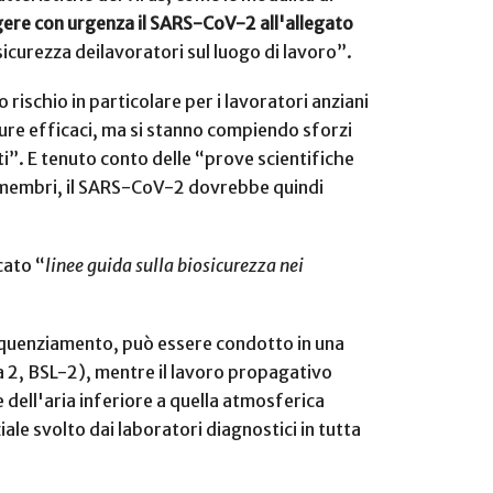
ere con urgenza il SARS-CoV-2 all'allegato
icurezza deilavoratori sul luogo di lavoro”.
ischio in particolare per i lavoratori anziani
cure efficaci, ma si stanno compiendo sforzi
ti”.
E tenuto conto delle “prove scientifiche
ati membri, il SARS-CoV-2 dovrebbe quindi
cato “
linee guida sulla biosicurezza nei
sequenziamento, può essere condotto in una
zza 2, BSL-2), mentre il lavoro propagativo
ell'aria inferiore a quella atmosferica
ziale svolto dai laboratori diagnostici in tutta