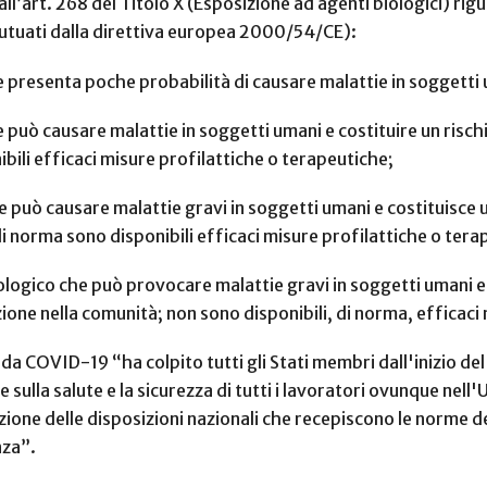
l’art. 268 del Titolo X (Esposizione ad agenti biologici) rigu
mutuati dalla direttiva europea 2000/54/CE):
e presenta poche probabilità di causare malattie in soggetti
 può causare malattie in soggetti umani e costituire un rischi
ili efficaci misure profilattiche o terapeutiche;
e può causare malattie gravi in soggetti umani e costituisce un
 norma sono disponibili efficaci misure profilattiche o tera
ologico che può provocare malattie gravi in soggetti umani e c
one nella comunità; non sono disponibili, di norma, efficaci
 da COVID-19 “ha colpito tutti gli Stati membri dall'inizio d
te sulla salute e la sicurezza di tutti i lavoratori ovunque nell
azione delle disposizioni nazionali che recepiscono le norme de
nza”.