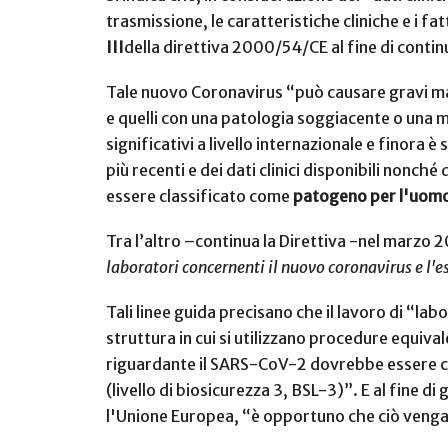
trasmissione, le caratteristiche cliniche e i fa
III
della direttiva 2000/54/CE al fine di contin
Tale nuovo Coronavirus “può causare gravi mala
e quelli con una patologia soggiacente o una m
significativi a livello internazionale e finora
più recenti e dei dati clinici disponibili nonc
essere classificato come
patogeno per l'uomo 
Tra l’altro –continua la Direttiva -nel marzo
laboratori concernenti il nuovo coronavirus e l'
Tali linee guida precisano che il lavoro di “
struttura in cui si utilizzano procedure equiva
riguardante il SARS-CoV-2 dovrebbe essere con
(livello di biosicurezza 3, BSL-3)”. E al fine di
l'Unione Europea, “è opportuno che ciò venga 