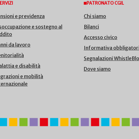
ERVIZI
PATRONATO CGIL
nsioni e previdenza
Chi siamo
soccupazione e sostegno al
Bilanci
ddito
Accesso civico
nni da lavoro
Informativa obbligator
nitorialità
Segnalazioni WhistleBl
lattia e disabilità
Dove siamo
grazioni e mobilità
ternazionale