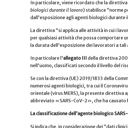
In particolare, viene ricordato che la diretti
biologici durante il lavoro
) stabilisce “norme p
dall'esposizione agli agenti biologici durante i
La direttiva “si applica alle attività in cui i l
per qualsiasi attività che possa comportare un 
la durata dell'esposizione dei lavoratori a tali
In particolare l'
allegato III
della direttiva 200
nell'uomo, classificati secondo il livello del ri
Se con la direttiva (UE) 2019/1833 della Commi
numerosi agenti biologici, tra cui il Coronavi
orientale (virus MERS), la presente direttiva 
abbreviato «SARS-CoV-2», che ha causato la
La classificazione dell’agente biologico SAR
Si indica che, in considerazione dei “dati clini