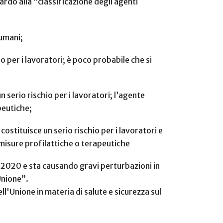
ardo alla “classificazione degli agenti
 umani;
o per i lavoratori; è poco probabile che si
 serio rischio per i lavoratori; l’agente
peutiche;
ostituisce un serio rischio per i lavoratori e
 misure profilattiche o terapeutiche
el 2020 e sta causando gravi perturbazioni in
'Unione”.
ll'Unione in materia di salute e sicurezza sul