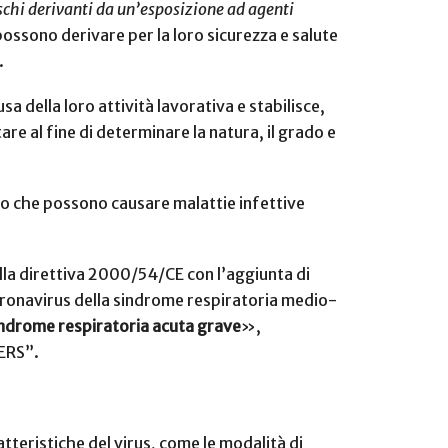
ischi derivanti da un’esposizione ad agenti
possono derivare per la loro sicurezza e salute
.
sa della loro attività lavorativa e stabilisce,
re al fine di determinare la natura, il grado e
oto che possono causare malattie infettive
lla direttiva 2000/54/CE con l’aggiunta di
 Coronavirus della sindrome respiratoria medio-
indrome respiratoria acuta grave
»,
ERS”.
atteristiche del virus, come le modalità di