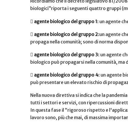
Ricordiamo che il decreto legislativo 81/2008al
biologici”riporta i seguenti quattro gruppi (

agente biologico del gruppo 1
: un agente ch

agente biologico del gruppo 2
:un agente che
propaga nella comunità; sono di norma disponib

agente biologico del gruppo 3
: un agente ch
biologico può propagarsi nella comunità, ma di

agente biologico del gruppo 4
: un agente bi
può presentare un elevato rischio di propagazi
Nella nuova direttiva si indica che la pandemia
tutti i settori e servizi, con ripercussioni diret
In questa fase il “rigoroso rispetto e l'applic
lavoro sono, più che mai, di massima importa