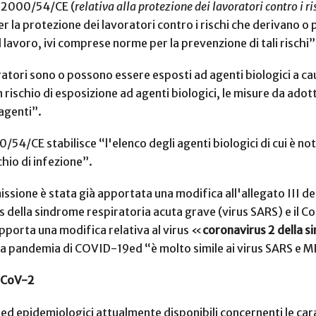
va 2000/54/CE (
relativa alla protezione dei lavoratori contro i r
er la protezione dei lavoratori contro i rischi che derivano o 
l lavoro, ivi comprese norme per la prevenzione di tali rischi”
avoratori sono o possono essere esposti ad agenti biologici a cau
rischio di esposizione ad agenti biologici, le misure da adotta
 agenti”.
0/54/CE stabilisce “l'elenco degli agenti biologici di cui è n
schio di infezione”.
ssione è stata già apportata una modifica all'allegato III de
rus della sindrome respiratoria acuta grave (virus SARS) e il
apporta una modifica relativa al virus «
coronavirus 2 della s
 pandemia di COVID-19ed “è molto simile ai virus SARS e M
S-CoV-2
ci ed epidemiologici attualmente disponibili concernenti le car