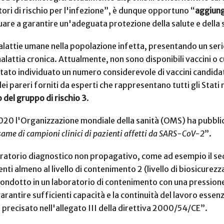
ttori di rischio per l'infezione”, è dunque opportuno “
aggiung
uare a garantire un'adeguata protezione della salute e della s
ttie umane nella popolazione infetta, presentando un serio r
alattia cronica. Attualmente, non sono disponibili vaccini o 
 è stato individuato un numero considerevole di vaccini candida
hé dei pareri forniti da esperti che rappresentano tutti gli St
del gruppo di rischio 3
.
 2020 l'Organizzazione mondiale della sanità (OMS) ha pubbli
esame di campioni clinici di pazienti affetti da SARS-CoV-2
”.
laboratorio diagnostico non propagativo, come ad esempio il 
lenti almeno al livello di contenimento 2 (livello di biosicure
dotto in un laboratorio di contenimento con una pressione d
 garantire sufficienti capacità e la continuità del lavoro essen
precisato nell'allegato III della direttiva 2000/54/CE”.