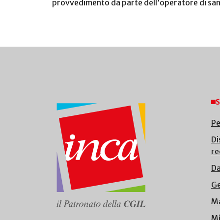
provvedimento da parte dell’operatore di san
S
Pe
Di
re
Da
Ge
Ma
Mi