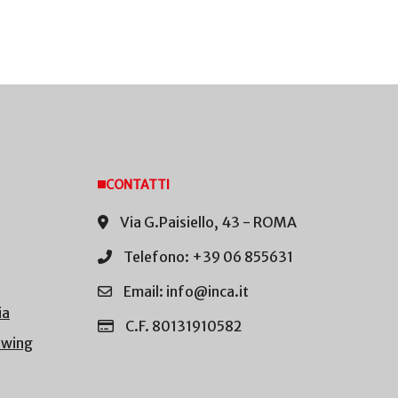
CONTATTI
Via G.Paisiello, 43 - ROMA
Telefono: +39 06 855631
Email: info@inca.it
ia
C.F. 80131910582
owing