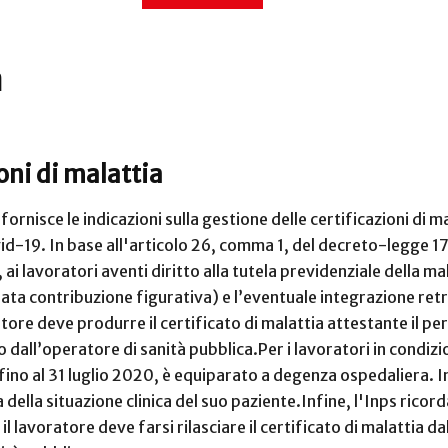
a
ioni di malattia
fornisce le indicazioni sulla gestione delle certificazioni di 
vid-19. In base all'articolo 26, comma 1, del decreto-legge 1
ai lavoratori aventi diritto alla tutela previdenziale della ma
ata contribuzione figurativa) e l’eventuale integrazione retr
ratore deve produrre il certificato di malattia attestante il p
 dall’operatore di sanità pubblica.
Per i lavoratori in condizi
ino al 31 luglio 2020, è equiparato a degenza ospedaliera. In
a della situazione clinica del suo paziente.
Infine, l'Inps ricor
 il lavoratore deve farsi rilasciare il certificato di malattia 