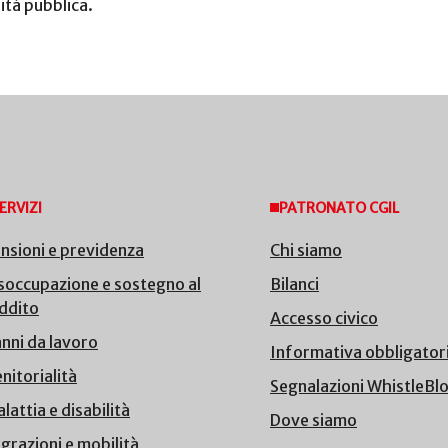
ità pubblica.
ERVIZI
PATRONATO CGIL
nsioni e previdenza
Chi siamo
soccupazione e sostegno al
Bilanci
ddito
Accesso civico
nni da lavoro
Informativa obbligator
nitorialità
Segnalazioni WhistleBl
lattia e disabilità
Dove siamo
grazioni e mobilità