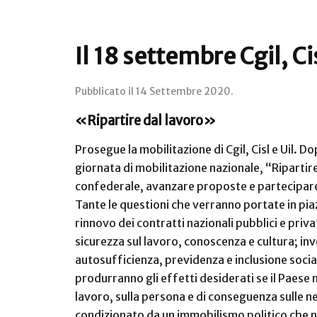
Il 18 settembre Cgil, Cis
Pubblicato il
14 Settembre 2020
.
«Ripartire dal lavoro»
Prosegue la mobilitazione di Cgil, Cisl e Uil. 
giornata di mobilitazione nazionale, “Ripartire
confederale, avanzare proposte e partecipare 
Tante le questioni che verranno portate in piazz
rinnovo dei contratti nazionali pubblici e privat
sicurezza sul lavoro, conoscenza e cultura; inv
autosufficienza, previdenza e inclusione socia
produrranno gli effetti desiderati se il Paese 
lavoro, sulla persona e di conseguenza sulle ne
condizionato da un immobilismo politico che no