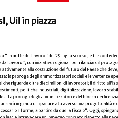
l, Uil in piazza
Dopo “La notte del Lavoro” del 29 luglio scorso, le tre confed
 dal Lavoro”, con iniziative regionali per rilanciare il prot
attivamente alla costruzione del futuro del Paese che deve, 
a: la proroga degli ammortizzatori sociali e le vertenze aperte
i che riguarda oltre dieci milioni di lavoratori; il diritto all’i
estimenti, politiche industriali, digitalizzazione, lavoro stab
le.
“La proroga degli ammortizzatori e del blocco dei licenzia
non sarà in grado di ripartire attraverso una progettualità e 
cessarie riforme, a partire da quella fiscale”. Oggi, spiegano
n lascia intravedere un impegno concreto rispetto alla neces