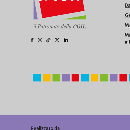
Da
Ge
Ma
Mi
in
Realizzato da