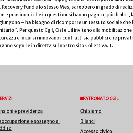
, Recovery Fund e lo stesso Mes, sarebbero in grado di reali
e e pensionati che in questi mesi hanno pagato, più di altri, 
ggiungono – ha bisogno di ricomporre un tessuto sociale ch
itario”. Per questo Cgil, Cisl e Uil invitano alla mobilitazion
icurezza e in cui si rinnovano i contratti sia pubblici che priv
anno seguire in diretta sul nostro sito Collettiva.it.
ERVIZI
PATRONATO CGIL
nsioni e previdenza
Chi siamo
soccupazione e sostegno al
Bilanci
ddito
Accesso civico