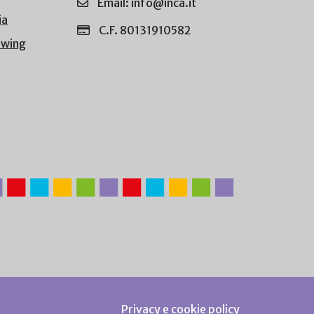
Email: info@inca.it
ia
C.F. 80131910582
owing
Privacy e cookie policy