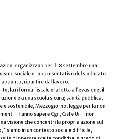
erazioni organizzano per il 18 settembre una
agonismo sociale e rappresentativo del sindacato
appunto, ripartire dal lavoro.
; la riforma fiscale e la lotta all’evasione; il
struzione e a una scuola sicura; sanità pubblica,
ile e sostenibile, Mezzogiorno; legge per la non
menti – fanno sapere Cgil, Cisl e Uil – non
una visione che concentri la propria azione sul
, “siamo in un contesto sociale difficile,
sità di operare scelte condivise in grado di