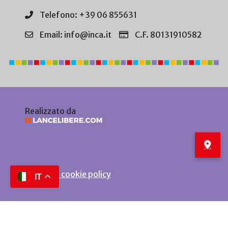
Telefono: +39 06 855631
Email: info@inca.it
C.F. 80131910582
Realizzato da
Privacy e cookie policy
IT