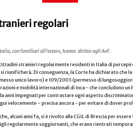
tranieri regolari
talia, con familiari all’estero, hanno diritto agli Anf .
 cittadini stranieri regolarmente residenti in Italia di percepir
 si riunificherà. Di conseguenza, la Corte ha dichiarato che l
ermesso unico lavoro) e 109/2003 (permesso di lungosoggiorn
grazioni e mobilità internazionali di Inca - che concludono un
a anni impegnati per contrastare ogni aspetto discriminatori
degui velocemente – precisa ancora - per evitare di dover pr
he, alcuni anni fa, si è rivolto alla CGIL di Brescia per esser
ei figli regolarmente soggiornanti, che erano rientrati tempo