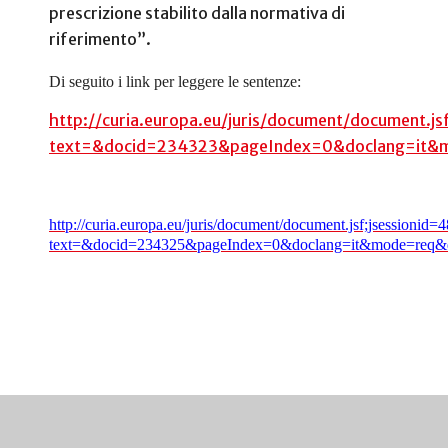
prescrizione stabilito dalla normativa di
riferimento”.
Di seguito i link per leggere le sentenze:
http://curia.europa.eu/juris/document/document
text=&docid=234323&pageIndex=0&doclang=it&m
http://curia.europa.eu/juris/document/document.jsf;jsess
text=&docid=234325&pageIndex=0&doclang=it&mode=req&d