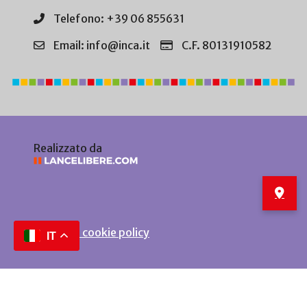
Telefono: +39 06 855631
Email: info@inca.it
C.F. 80131910582
Realizzato da
Privacy e cookie policy
IT