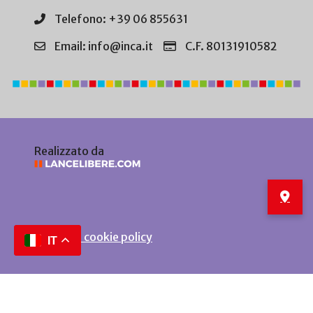
Telefono: +39 06 855631
Email: info@inca.it
C.F. 80131910582
Realizzato da
Privacy e cookie policy
IT