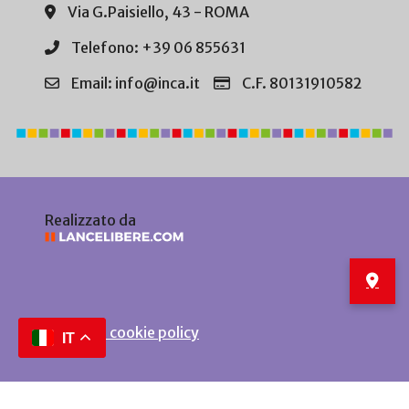
Via G.Paisiello, 43 - ROMA
Telefono: +39 06 855631
Email: info@inca.it
C.F. 80131910582
Realizzato da
Privacy e cookie policy
IT