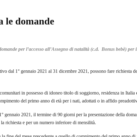
ia le domande
domande per l’accesso all’Assegno di natalità (c.d. Bonus bebè) per 
adottivo dal 1° gennaio 2021 al 31 dicembre 2021, possono fare richiesta
racomunitari in possesso di idoneo titolo di soggiorno, residenza in Itali
pimento del primo anno di età per i nati, adottati o in affido preadotti
 1° gennaio 2021, il termine di 90 giorni per la presentazione della dom
la richiesta e per un numero inferiore di mensilità.
è la fine del mese precedente a quello di compimento del primo anno di