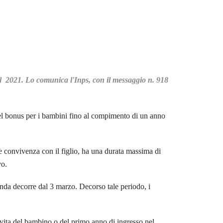
il 2021. Lo comunica l'Inps, con il messaggio n. 918
 del bonus per i bambini fino al compimento di un anno
a e convivenza con il figlio, ha una durata massima di
vo.
anda decorre dal 3 marzo. Decorso tale periodo, i
 vita del bambino o del primo anno di ingresso nel