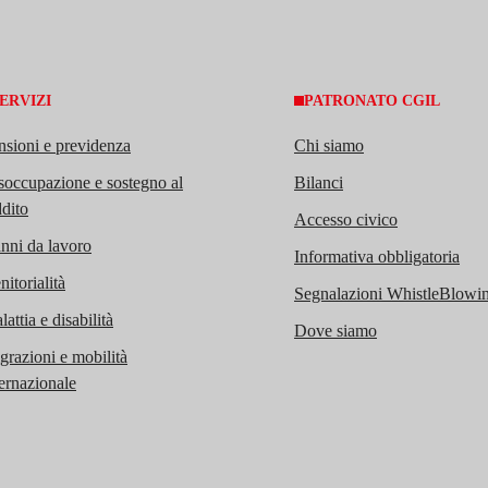
ERVIZI
PATRONATO CGIL
nsioni e previdenza
Chi siamo
soccupazione e sostegno al
Bilanci
ddito
Accesso civico
nni da lavoro
Informativa obbligatoria
itorialità
Segnalazioni WhistleBlowi
attia e disabilità
Dove siamo
grazioni e mobilità
ternazionale