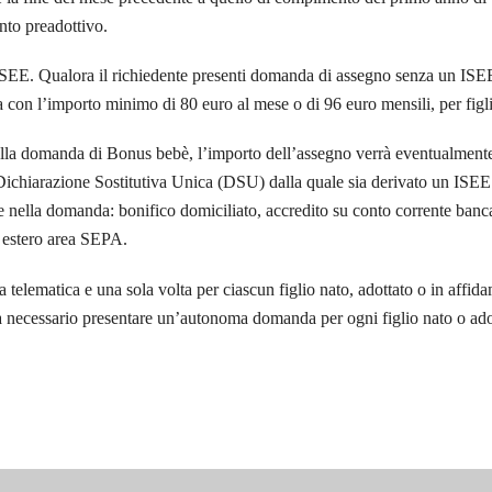
nto preadottivo.
SEE. Qualora il richiedente presenti domanda di assegno senza un ISEE v
a con l’importo minimo di 80 euro al mese o di 96 euro mensili, per figl
alla domanda di Bonus bebè, l’importo dell’assegno verrà eventualmente 
la Dichiarazione Sostitutiva Unica (DSU) dalla quale sia derivato un ISE
e nella domanda: bonifico domiciliato, accredito su conto corrente bancar
 estero area SEPA.
telematica e una sola volta per ciascun figlio nato, adottato o in affida
necessario presentare un’autonoma domanda per ogni figlio nato o adottat