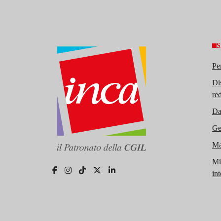
S
Pe
Di
re
Da
Gen
Mal
Mi
in