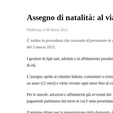
Assegno di natalità: al v
Pubblicato il
08 Marzo 2021
.
È online la procedura che consente di presentare le 
del 3 marzo 2021.
I genitori di figli nati, adottati o in affidamento pre
di età.
L’assegno spetta ai cittadini italiani, comunitari o ext
un anno (12 mesi) e viene versato ogni mese fino al com
Per le nascite, adozioni e affidamenti già avvenuti dal
pagamenti partiranno dal mese in cui è stata presentata 
Il termine ultimo per la presentazione della domanda, 