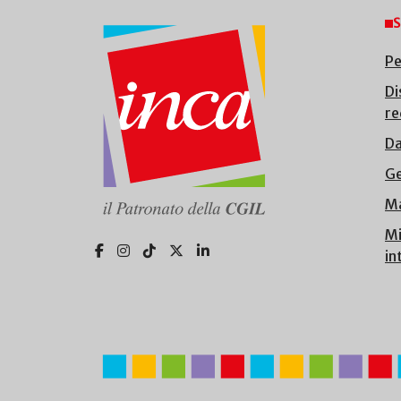
S
Pe
Di
re
Da
Ge
Ma
Mi
in