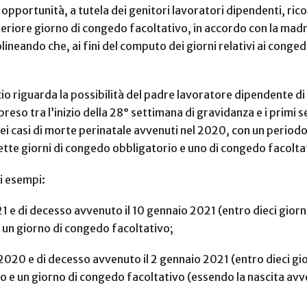
re opportunità, a tutela dei genitori lavoratori dipendenti, ric
eriore giorno di congedo facoltativo, in accordo con la madre
lineando che, ai fini del computo dei giorni relativi ai conge
cio riguarda la possibilità del padre lavoratore dipendente d
mpreso tra l’inizio della 28° settimana di gravidanza e i primi 
ei casi di morte perinatale avvenuti nel 2020, con un period
 sette giorni di congedo obbligatorio e uno di congedo facolta
i esempi:
21 e di decesso avvenuto il 10 gennaio 2021 (entro dieci giorni
e un giorno di congedo facoltativo;
2020 e di decesso avvenuto il 2 gennaio 2021 (entro dieci gio
rio e un giorno di congedo facoltativo (essendo la nascita av