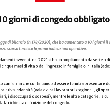
 10 giorni di congedo obbligato
gge di bilancio (n.178/2020), che ha aumentato a 10 i giorni il 
marzo scorso fornisce le prime indicazioni operative.
fidamenti avvenuti nel 2021 si ha un ampliamento da sette a d
i cinque mesi di vita o dall’ingresso in famiglia o in Italia 
lico conferma che continuano ad essere tenuti a presentare dom
ativa indennità (vale a dire i lavoratori stagionali, gli operai
liari, i disoccupati o sospesi), mentre le altre categorie, le 
a la richiesta di fruizione del congedo.