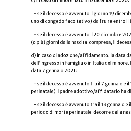
c) in caso di minore nato il 10 dicembre 2020:
- se il decesso è avvenuto il giorno 19 dicemb
uno di congedo facoltativo) da fruire entro i
- se il decesso è avvenuto il 20 dicembre 2020 
(o più) giorni dalla nascita compresa, il dece
d) in caso di adozione/affidamento, la data da 
dell’ingresso in famiglia o in Italia del minore
data 7 gennaio 2021:
- se il decesso è avvenuto tra il 7 gennaio e il
perinatale) il padre adottivo/affidatario ha di
- se il decesso è avvenuto tra il 13 gennaio e 
periodo di morte perinatale decorre dalla nasci