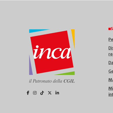
S
Pe
Di
re
Da
Ge
Ma
Mi
in