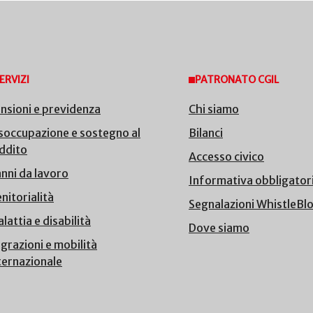
ERVIZI
PATRONATO CGIL
nsioni e previdenza
Chi siamo
soccupazione e sostegno al
Bilanci
ddito
Accesso civico
nni da lavoro
Informativa obbligator
nitorialità
Segnalazioni WhistleBl
lattia e disabilità
Dove siamo
grazioni e mobilità
ternazionale