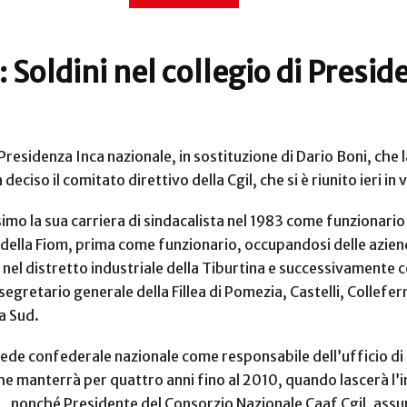
 Soldini nel collegio di Presid
Presidenza Inca nazionale, in sostituzione di Dario Boni, che l
deciso il comitato direttivo della Cgil, che si è riunito ieri i
ssimo la sua carriera di sindacalista nel 1983 come funzionario
della Fiom, prima come funzionario, occupandosi delle aziend
o nel distretto industriale della Tiburtina e successivament
egretario generale della Fillea di Pomezia, Castelli, Collefe
a Sud.
sede confederale nazionale come responsabile dell’ufficio di 
he manterrà per quattro anni fino al 2010, quando lascerà l’i
,
nonché Presidente del Consorzio Nazionale Caaf Cgil, assu