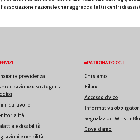
l’associazione nazionale che raggruppa tutti i centri di assist
ERVIZI
PATRONATO CGIL
nsioni e previdenza
Chi siamo
soccupazione e sostegno al
Bilanci
ddito
Accesso civico
nni da lavoro
Informativa obbligator
nitorialità
Segnalazioni WhistleBl
lattia e disabilità
Dove siamo
grazioni e mobilità