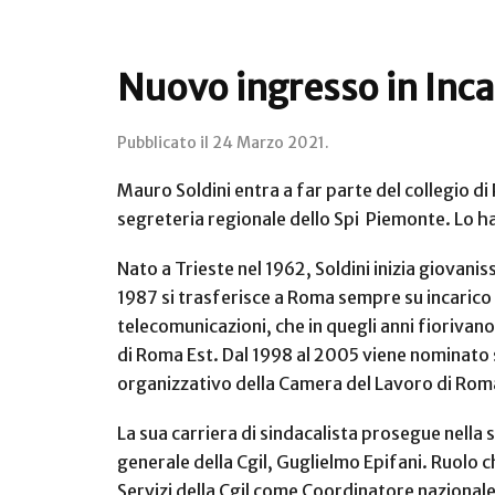
Nuovo ingresso in Inca:
Pubblicato il
24 Marzo 2021
.
Mauro Soldini entra a far parte del collegio di 
segreteria regionale dello Spi
Piemonte. Lo ha 
Nato a Trieste nel 1962, Soldini inizia giovani
1987 si trasferisce a Roma sempre su incarico 
telecomunicazioni, che in quegli anni fiorivan
di Roma Est.
Dal 1998 al 2005 viene nominato s
organizzativo della Camera del Lavoro di Rom
La sua carriera di sindacalista prosegue nella 
generale della Cgil, Guglielmo Epifani. Ruolo c
Servizi della Cgil come Coordinatore nazionale