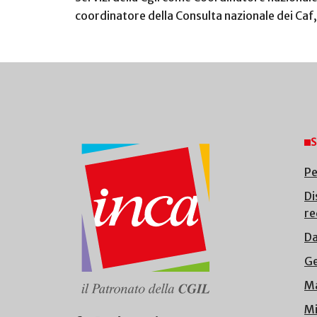
coordinatore della Consulta nazionale dei Caf, 
S
Pe
Di
re
Da
Ge
Ma
Mi