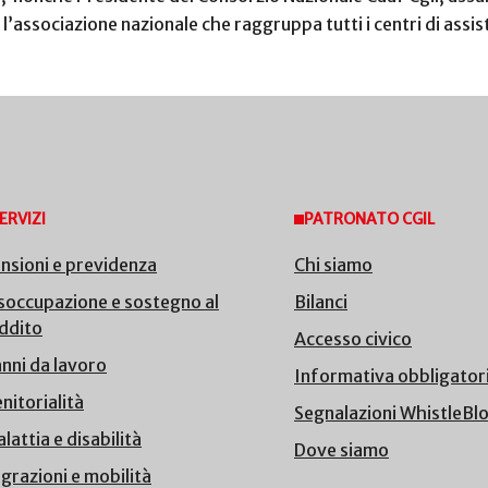
l’associazione nazionale che raggruppa tutti i centri di assist
ERVIZI
PATRONATO CGIL
nsioni e previdenza
Chi siamo
soccupazione e sostegno al
Bilanci
ddito
Accesso civico
nni da lavoro
Informativa obbligator
nitorialità
Segnalazioni WhistleBl
lattia e disabilità
Dove siamo
grazioni e mobilità