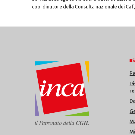
coordinatore della Consulta nazionale dei Caf, 
S
Pe
Di
re
Da
Ge
Ma
Mi