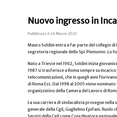
Nuovo ingresso in Inca:
Pubblicato il
24 Marzo 2021
.
Mauro Soldini entra a far parte del collegio di 
segreteria regionale dello Spi
Piemonte. Lo ha 
Nato a Trieste nel 1962, Soldini inizia giovani
1987 si trasferisce a Roma sempre su incarico 
telecomunicazioni, che in quegli anni fiorivan
di Roma Est.
Dal 1998 al 2005 viene nominato s
organizzativo della Camera del Lavoro di Rom
La sua carriera di sindacalista prosegue nella 
generale della Cgil, Guglielmo Epifani. Ruolo c
Servizi della Cgil come Coordinatore nazionale