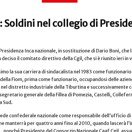
 Soldini nel collegio di Presid
Presidenza Inca nazionale, in sostituzione di Dario Boni, che l
deciso il comitato direttivo della Cgil, che si è riunito ieri i
ssimo la sua carriera di sindacalista nel 1983 come funzionario
della Fiom, prima come funzionario, occupandosi delle aziend
o nel distretto industriale della Tiburtina e successivament
egretario generale della Fillea di Pomezia, Castelli, Collefe
a Sud.
sede confederale nazionale come responsabile dell’ufficio di 
he manterrà per quattro anni fino al 2010, quando lascerà l’i
,
nonché Presidente del Consorzio Nazionale Caaf Cgil, assu