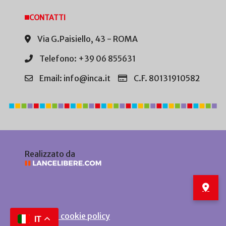
CONTATTI
Via G.Paisiello, 43 - ROMA
Telefono: +39 06 855631
Email: info@inca.it
C.F. 80131910582
Realizzato da
Privacy e cookie policy
IT